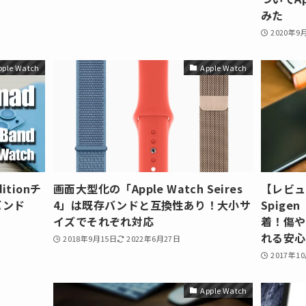
みた
2020年9
pple Watch
Apple Watch
itionチ
画面大型化の「Apple Watch Seires
【レビュー】
バンド
4」は既存バンドと互換性あり！大小サ
Spig
イズでそれぞれ対応
着！傷や
れる安心
2018年9月15日
2022年6月27日
2017年1
Apple Watch