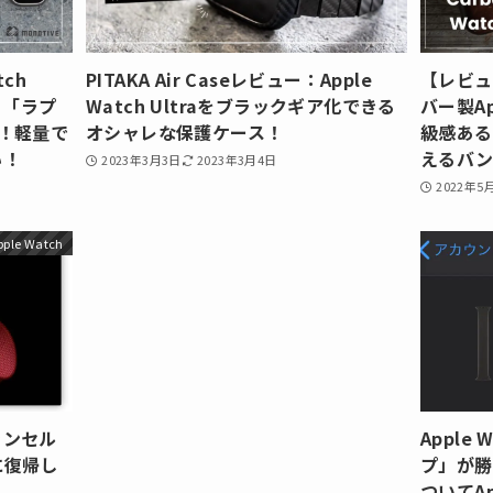
tch
PITAKA Air Caseレビュー：Apple
【レビュ
」「ラプ
Watch Ultraをブラックギア化できる
バー製Ap
！軽量で
オシャレな保護ケース！
級感ある
い！
えるバ
2023年3月3日
2023年3月4日
2022年5
pple Watch
ャンセル
Apple
に復帰し
プ」が勝
ついてA